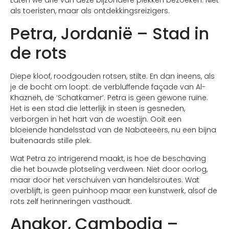
Laten we drie van deze bijzondere plekken bezoeken. Niet
als toeristen, maar als ontdekkingsreizigers.
Petra, Jordanië – Stad in
de rots
Diepe kloof, roodgouden rotsen, stilte. En dan ineens, als
je de bocht om loopt: de verbluffende façade van Al-
Khazneh, de ‘Schatkamer’. Petra is geen gewone ruïne.
Het is een stad die letterlijk in steen is gesneden,
verborgen in het hart van de woestijn. Ooit een
bloeiende handelsstad van de Nabateeërs, nu een bijna
buitenaards stille plek.
Wat Petra zo intrigerend maakt, is hoe de beschaving
die het bouwde plotseling verdween. Niet door oorlog,
maar door het verschuiven van handelsroutes. Wat
overblijft, is geen puinhoop maar een kunstwerk, alsof de
rots zelf herinneringen vasthoudt.
Angkor, Cambodja –